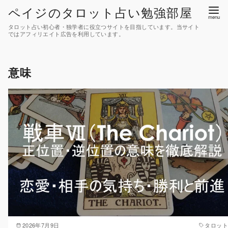
コ
ペイジのタロット占い勉強部屋
ン
タロット占い初心者・独学者に役立つサイトを目指しています。当サイト
テ
ではアフィリエイト広告を利用しています。
ン
ツ
意味
へ
移
動
2026年7月9日
タロット