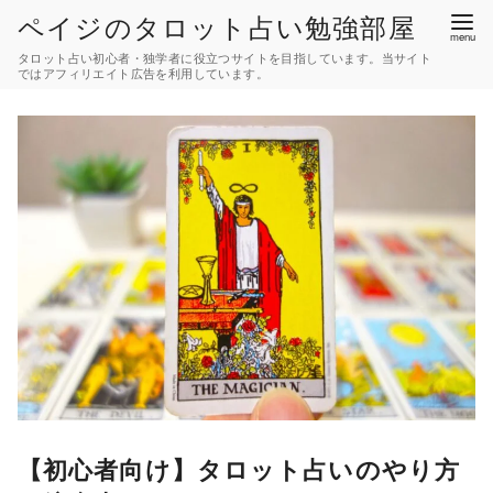
コ
ペイジのタロット占い勉強部屋
ン
タロット占い初心者・独学者に役立つサイトを目指しています。当サイト
テ
ではアフィリエイト広告を利用しています。
ン
ツ
へ
移
動
【初心者向け】タロット占いのやり方